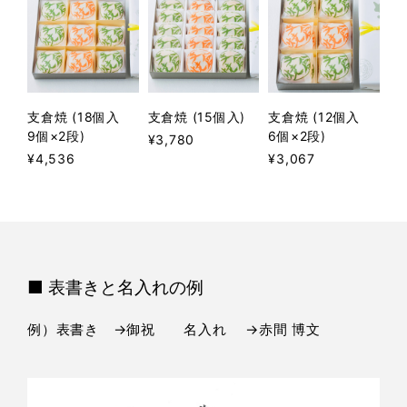
支倉焼 (18個入
支倉焼 (15個入)
支倉焼 (12個入
9個×2段)
6個×2段)
¥3,780
¥4,536
¥3,067
■ 表書きと名入れの例
例）表書き →御祝 名入れ →赤間 博文