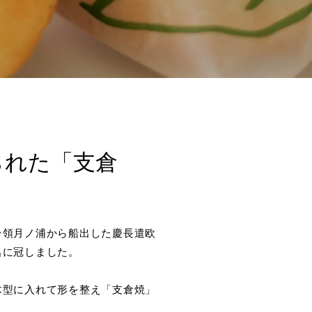
られた「支倉
台領月ノ浦から船出した慶長遣欧
名に冠しました。
木型に入れて形を整え「支倉焼」
。