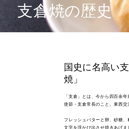
支倉焼の歴史
国史に名高い
焼」
「支倉」とは、今から四百余年
使節・支倉常長のこと。東西交
フレッシュバターと卵、砂糖、
文字を浮かび出させ焼きあげま