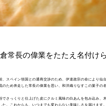
支倉常長の偉業をたたえ名付け
前、スペイン領国との通商交渉のため、伊達政宗の命により仙
流のため奔走した常長の偉業を思い、和洋織りなすこの菓子の
粉でさっくりと仕上げた皮にクルミ風味の白あんを包み込み、
した。これからも、いつまでも変わらない美味しさを届けます