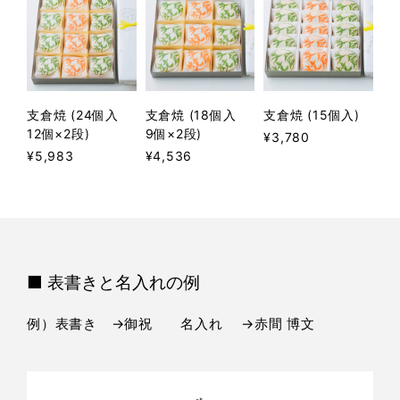
支倉焼 (24個入
支倉焼 (18個入
支倉焼 (15個入)
12個×2段)
9個×2段)
¥3,780
¥5,983
¥4,536
■ 表書きと名入れの例
例）表書き →御祝 名入れ →赤間 博文